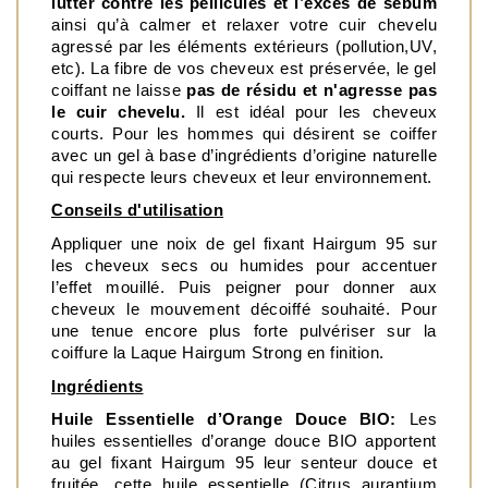
lutter contre les pellicules et l’excès de sébum 
ainsi qu’à calmer et relaxer votre cuir chevelu 
agressé par les éléments extérieurs (pollution,UV, 
etc). La fibre de vos cheveux est préservée, le gel 
coiffant ne laisse 
pas de résidu et n'agresse pas 
le cuir chevelu.
 Il est idéal pour les cheveux 
courts. Pour les hommes qui désirent se coiffer 
avec un gel à base d’ingrédients d’origine naturelle 
qui respecte leurs cheveux et leur environnement.
Conseils d'utilisation
Appliquer une noix de gel fixant Hairgum 95 sur 
les cheveux secs ou humides pour accentuer 
l’effet mouillé. Puis peigner pour donner aux 
cheveux le mouvement décoiffé souhaité. Pour 
une tenue encore plus forte pulvériser sur la 
coiffure la Laque Hairgum Strong en finition. 
Ingrédients
Huile Essentielle d’Orange Douce BIO: 
Les 
huiles essentielles d’orange douce BIO apportent 
au gel fixant Hairgum 95 leur senteur douce et 
fruitée, cette huile essentielle (Citrus aurantium 