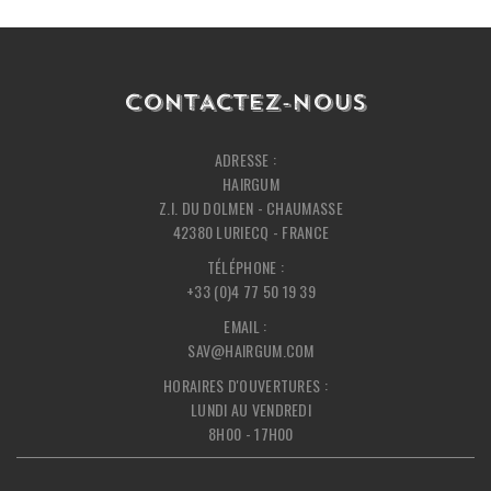
CONTACTEZ-NOUS
ADRESSE :
HAIRGUM
Z.I. DU DOLMEN - CHAUMASSE
42380 LURIECQ - FRANCE
TÉLÉPHONE :
+33 (0)4 77 50 19 39
EMAIL :
SAV@HAIRGUM.COM
HORAIRES D'OUVERTURES :
LUNDI AU VENDREDI
8H00 - 17H00