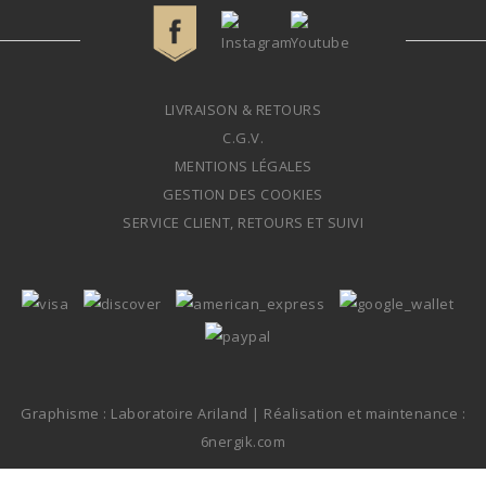
LIVRAISON & RETOURS
C.G.V.
MENTIONS LÉGALES
GESTION DES COOKIES
SERVICE CLIENT, RETOURS ET SUIVI
Graphisme : Laboratoire Ariland |
Réalisation et maintenance :
6nergik.com