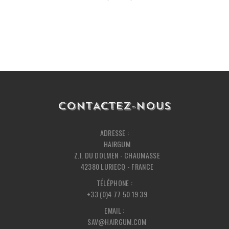
CONTACTEZ-NOUS
ADRESSE :
HAIRGUM
Z.I. DU DOLMEN - CHAUMASSE
42380 LURIECQ - FRANCE
TÉLÉPHONE :
+33 (0)4 77 50 19 39
EMAIL :
SAV@HAIRGUM.COM