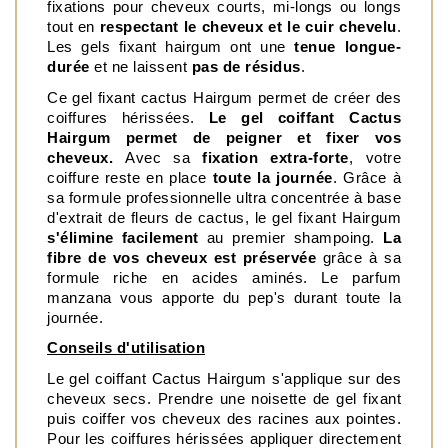
fixations pour cheveux courts, mi-longs ou longs 
tout en 
respectant le cheveux et le cuir chevelu
. 
Les gels fixant hairgum ont une
 tenue longue-
durée
 et ne laissent 
pas de résidus
.  
Ce gel fixant cactus Hairgum permet de créer des 
coiffures hérissées. 
Le gel coiffant Cactus 
Hairgum permet de peigner et fixer vos 
cheveux. 
Avec sa 
fixation extra-forte
, votre 
coiffure reste en place 
toute la journée
. Grâce à 
sa formule professionnelle ultra concentrée à base 
d'extrait de fleurs de cactus, le gel fixant Hairgum 
s'élimine facilement 
au premier shampoing. 
La 
fibre de vos cheveux est préservée
 grâce à sa 
formule riche en acides aminés. Le parfum 
manzana vous apporte du pep's durant toute la 
journée.
Conseils d'utilisation
Le gel coiffant Cactus Hairgum s'applique sur des 
cheveux secs. Prendre une noisette de gel fixant 
puis coiffer vos cheveux des racines aux pointes. 
Pour les coiffures hérissées appliquer directement 