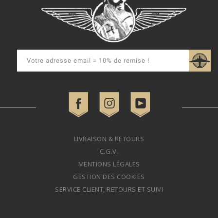
LIVRAISON & RETOURS
C.G.V.
MENTIONS LÉGALES
GESTION DES COOKIES
SERVICE CLIENT, RETOURS ET SUIVI