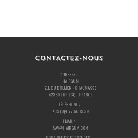
CONTACTEZ-NOUS
ADRESSE :
HAIRGUM
Z.I. DU DOLMEN - CHAUMASSE
42380 LURIECQ - FRANCE
TÉLÉPHONE :
+33 (0)4 77 50 19 39
EMAIL :
SAV@HAIRGUM.COM
HORAIRES D'OUVERTURES :