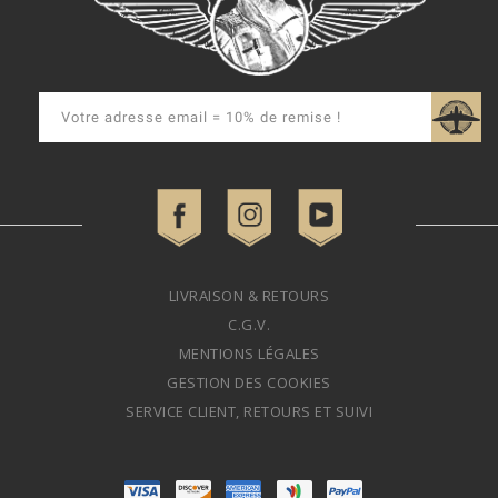
LIVRAISON & RETOURS
C.G.V.
MENTIONS LÉGALES
GESTION DES COOKIES
SERVICE CLIENT, RETOURS ET SUIVI