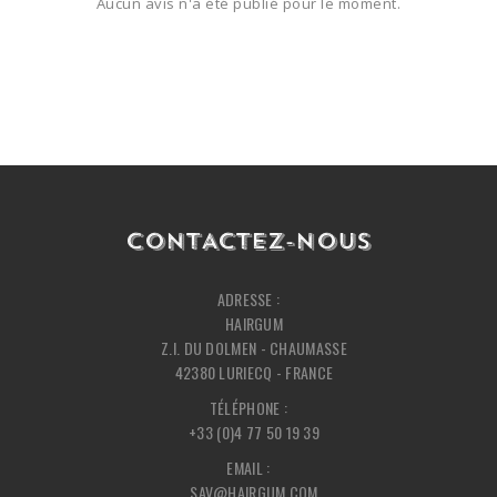
Aucun avis n'a été publié pour le moment.
CONTACTEZ-NOUS
ADRESSE :
HAIRGUM
Z.I. DU DOLMEN - CHAUMASSE
42380 LURIECQ - FRANCE
TÉLÉPHONE :
+33 (0)4 77 50 19 39
EMAIL :
SAV@HAIRGUM.COM