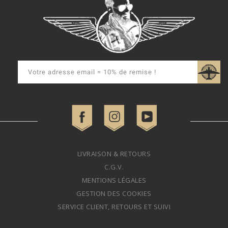
LIVRAISON & RETOURS
C.G.V.
MENTIONS LÉGALES
GESTION DES COOKIES
SERVICE CLIENT, RETOURS ET SUIVI